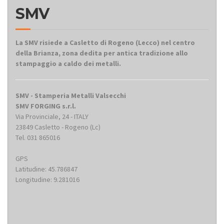
SMV
La SMV risiede a Casletto di Rogeno (Lecco) nel centro
della Brianza, zona dedita per antica tradizione allo
stampaggio a caldo dei metalli.
SMV - Stamperia Metalli Valsecchi
SMV FORGING s.r.l.
Via Provinciale, 24 - ITALY
23849 Casletto - Rogeno (Lc)
Tel. 031 865016
GPS
Latitudine: 45.786847
Longitudine: 9.281016