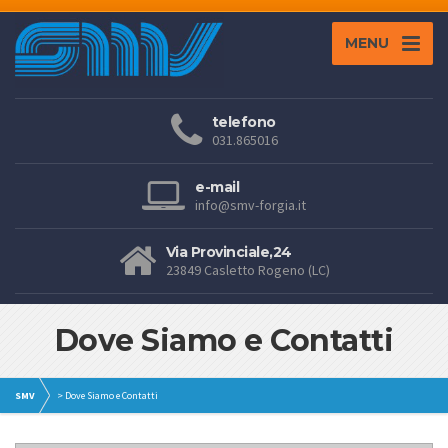
MENU
telefono
031.865016
e-mail
info@smv-forgia.it
Via Provinciale,24
23849 Casletto Rogeno (LC)
Dove Siamo e Contatti
SMV
>
Dove Siamo e Contatti