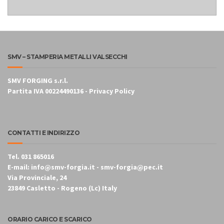
SMV – STAMPERIA METALLI VALSECCHI
SMV FORGING s.r.l.
Partita IVA 00224490136 -
Privacy Policy
CONTATTI E INDIRIZZO
Tel. 031 865016
E-mail: info@smv-forgia.it - smv-forgia@pec.it
Via Provinciale, 24
23849 Casletto - Rogeno (Lc) Italy
ORARIO CARICO E SCARICO